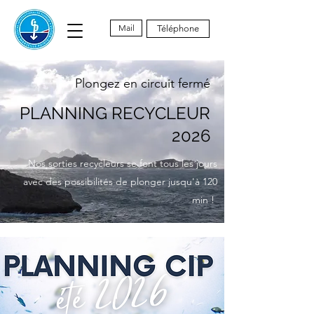
Mail
Téléphone
Plongez en circuit fermé
​​PLANNING RECYCLEUR
2026
Nos sorties recycleurs se font tous les jours
avec des possibilités de plonger jusqu'à 120
min !