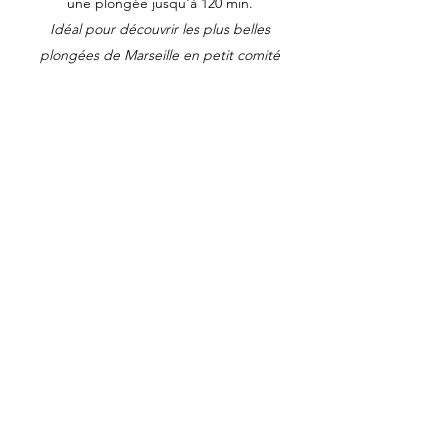
une plongée jusqu'à 120 min.
Idéal pour découvrir les plus belles
plongées de Marseille en petit comité
AFTERWORK
Plongée fin de journée
Idéal pour profiter des plus beaux
sites marseillais loin de la foule des
plongeurs
CIP MARSEILLE
marseillecip@gmail.com
06 18 97 83 45