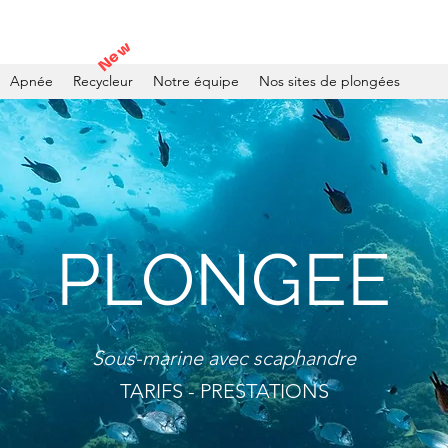
New
Apnée
Recycleur
Notre équipe
Nos sites de plongées
PLONGEE
Sous-marine avec scaphandre
TARIFS - PRESTATIONS