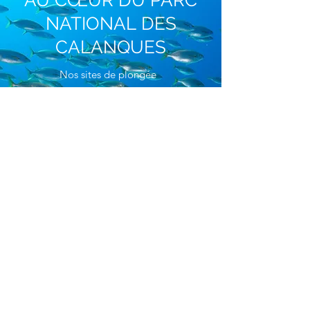
AU CŒUR DU PARC
NATIONAL DES
CALANQUES
Nos sites de plongée
Situé aux portes du Parc National des Calanques,
le CIP MARSEILLE vous propose de découvrir
des sites hauts en couleurs, habités par une
biodiversité marine riche et inégalée.
Notre cinquantaine de sites de plongée vous
permettra de voyager sur nos épaves historiques,
nos grottes et arches aux reflets de l'arc-en-ciel,
nos aquariums sous-marins, et bien évidemment
nos célèbres tombants ornés de leurs
majestueuses gorgones rouges.