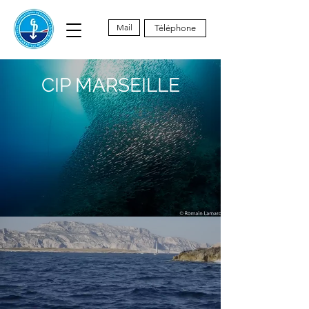
Mail
Téléphone
CIP MARSEILLE
Plongez au coeur du Parc
National des Calanques