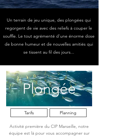
Un terrain de jeu unique, des plongées qui
regorgent de vie avec des reliefs à couper le
souffle. Le tout agrémenté d'une énorme dose
de bonne humeur et de nouvelles amitiés qui
se tissent au fil des jours...
Plongée
Tarifs
Planning
Activité première du CIP Marseille, notre
équipe est là pour vous accompagner sur