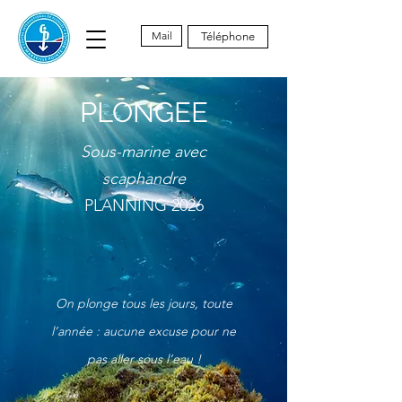
Mail
Téléphone
PLONGEE
Sous-marine avec
scaphandre
PLANNING 2026
On plonge tous les jours, toute
l’année : aucune excuse pour ne
pas aller sous l’eau !