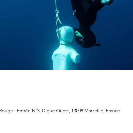
e Rouge - Entrée N°3, Digue Ouest, 13008 Marseille, France